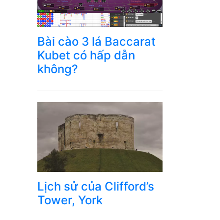
Bài cào 3 lá Baccarat
Kubet có hấp dẫn
không?
Lịch sử của Clifford’s
Tower, York